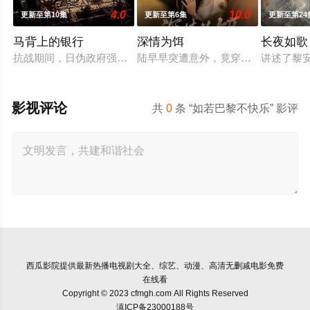
4.0
10.0
更新至第10集
更新至第6集
更新至第24
马背上的银行
深情为饵
长夜如歌
抗战期间，日伪政府强行推广、使用由“中国准备银行”发行的伪
陆早早突遭意外，竟穿越成民国少夫
讲述了黎
影视评论
共
0
条 “如若巴黎不快乐” 影评
西瓜影院
提供最新热播电视剧大全、综艺、动漫、高清无删减电影免费
在线看
Copyright © 2023 cfmgh.com All Rights Reserved
滇ICP备23000188号