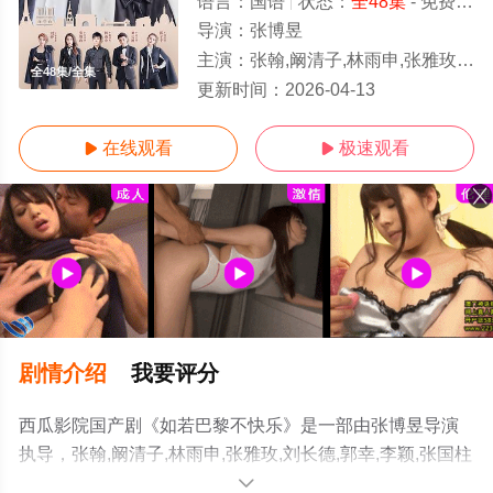
语言：
国语
状态：
全48集
- 免费在线观看
导演：
张博昱
主演：
张翰,阚清子,林雨申,张雅玫,刘长德,郭幸,李颖,张国柱
全48集/全集
更新时间：
2026-04-13
在线观看
极速观看


剧情介绍
我要评分
西瓜影院国产剧《如若巴黎不快乐》是一部由张博昱导演
执导，张翰,阚清子,林雨申,张雅玫,刘长德,郭幸,李颖,张国柱
等演员精彩演绎的大陆电视剧，大结局剧情已揭晓（全48
