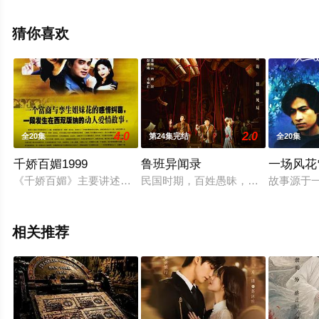
集），手机免费观看高清无删减完整版电视剧全集就上西
瓜影视，更多相关信息可移步至豆瓣电视剧、电视猫或剧
猜你喜欢
情网等平台了解。
4.0
2.0
全20集
第24集完结
全20集
千娇百媚1999
鲁班异闻录
一场风花
《千娇百媚》主要讲述了富商许志鹏为寻找昔日恋人玉蝶，放弃南
民国时期，百姓愚昧，迷信怪力邪说
故事源于
相关推荐