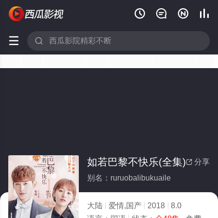






如若巴黎不快乐(全集)
分享

别名：ruruobalibukuaile
大陆
爱情,国产
2018
8.0