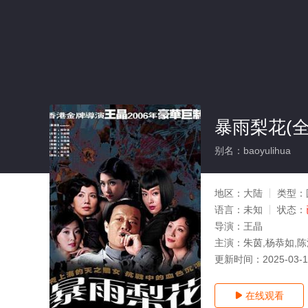
暴雨梨花(全
别名：baoyulihua
地区：
大陆
类型：
语言：
未知
状态：
导演：
王晶
主演：
朱茵,杨恭如,陈
更新时间：
2025-03-
在线观看
