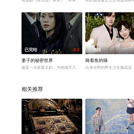
电视剧《双生花》讲述了：即将警校毕业优质生高俊飞英雄救美
轻松搞笑破次元壁热血高校再
已完结
8.0
已完结
妻子的秘密世界
骑着鱼的猫
她是一名家庭主妇，为他倾尽六年青春，生下女儿，却始终等不
出身乡野的野生少女施花花
相关推荐