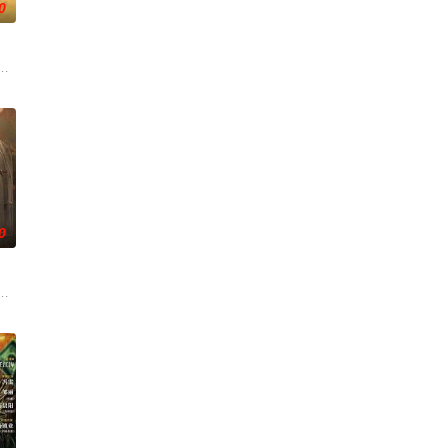
0
子剑因不满演习流于形式，假传指令
大生企业，实业报国的故事。甲午战争后，国家蒙羞，张謇虽高中状元，却
0
成复仇的受害者；临终前与遗憾和解
奇失窃，戏班主横尸戏台，将冷血少帅许又安与昆曲名伶荣筱楠推向不死不