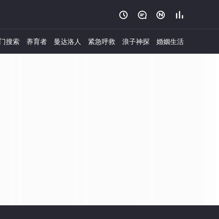




门搜索
养育者
曼达洛人
紧急呼救
浪子神探
婚姻生活