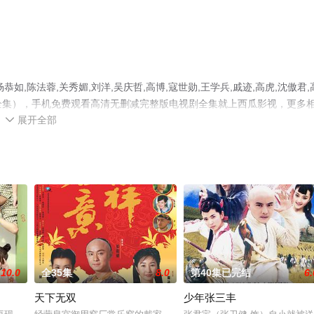
,陈法蓉,关秀媚,刘洋,吴庆哲,高博,寇世勋,王学兵,戚迹,高虎,沈傲君,
0全集），手机免费观看高清无删减完整版电视剧全集就上西瓜影视，更多
展开全部

10.0
全35集
8.0
第40集已完结
6.
天下无双
少年张三丰