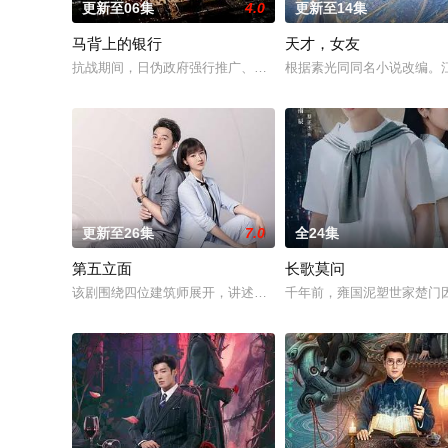
更新至06集
4.0
更新至14集
马背上的银行
天才，女友
抗战期间，日伪政府强行推广、使用由“中国准备银行”发行的伪
根据素光同同名小说改编。
更新至26集
7.0
全24集
第五立面
长歌莫问
该剧围绕四位建筑师展开，讲述了他们在中意合作项目中面对专
千年前，雍国泥塑世家楚门