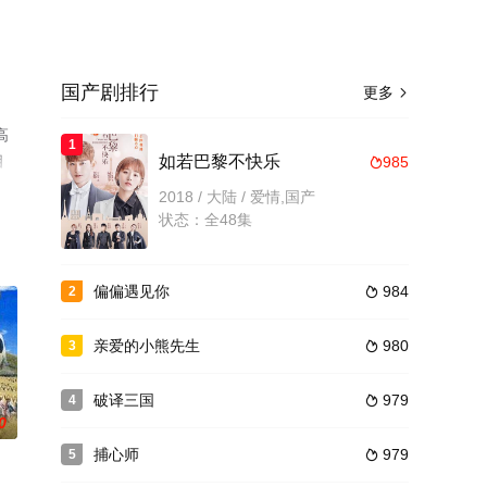
国产剧排行
更多

高
1
相
如若巴黎不快乐
985

2018 / 大陆 / 爱情,国产
状态：全48集
偏偏遇见你
984
2

亲爱的小熊先生
980
3

破译三国
979
4

0
捕心师
979
5
