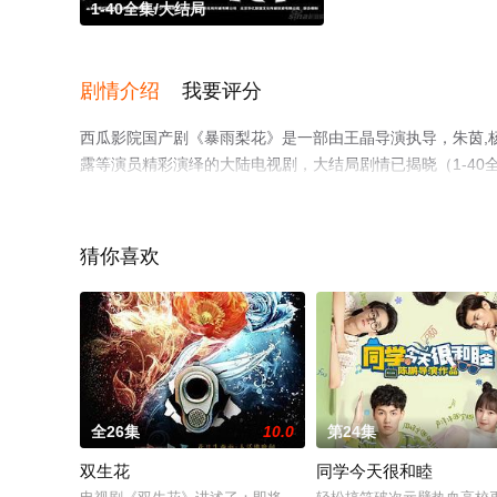
1-40全集/大结局
剧情介绍
我要评分
西瓜影院国产剧《暴雨梨花》是一部由王晶导演执导，朱茵,杨恭如
露等演员精彩演绎的大陆电视剧，大结局剧情已揭晓（1-4
关信息可移步至豆瓣电视剧、电视猫或剧情网等平台了解。
猜你喜欢
全26集
10.0
第24集
双生花
同学今天很和睦