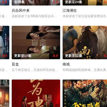
2.0
全36集
1.0
更新至24集
2.
兵自风中来
江海潮生
钞货币。根据党中央指示，高景波、徐邵
江逾白长大以后，林知夏忽然对他说：“江逾白，我喜欢你，哲学和生物学意义
该剧讲述了在396旅与陆军步兵学院联合举办的小型军事演习中，郭
本剧讲述了状元实业家张謇创办
4.0
更新至10集
8.0
更新至12集
4.
盲盒
南戏
业挑战与境外竞争，通过创新实践实现本土
因进贡的“十二生肖”离奇流血炸裂，惨遭满门流放，楚父以死鸣冤。楚家大小
五个相互独立，又彼此呼应的故事——用一场精心策划的“夏令营”完
军阀混战的民国奉城，玉佛头离