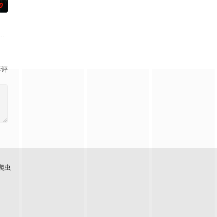
0
科三元及第入翰林院的奇女子。十年前
顾炎女儿奴的属性，请求老炮儿顾炎带自己用程序员身份卧底电诈集团以求
影评
爬虫