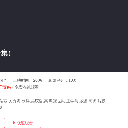
集)
国产
上映时间：
2006
豆瓣评分：
10.0
已完结
- 免费在线观看
法蓉,关秀媚,刘洋,吴庆哲,高博,寇世勋,王学兵,戚迹,高虎,沈傲
18
极速观看
