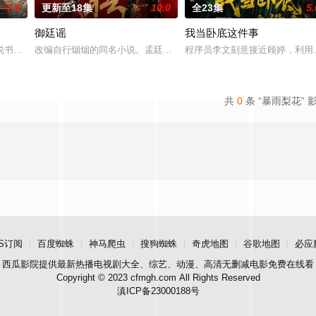
7.0
更新至18集
10.0
全23集
5.
御廷谣
我当卧底这件事
。她从恨意中涅槃重生，借私生女桑落的身
书班子，偶遇“白天人住屋，晚上鬼占房”的阴阳宅，江淮被掳走配“阴婚”
改编自行烟烟的同名小说。孟廷辉，大平王朝有史以来个以女子进士
程序员李文刻意接近顾婷，利用
共
0
条 “暴雨梨花” 
S订阅
百度蜘蛛
神马爬虫
搜狗蜘蛛
奇虎地图
谷歌地图
必应
西瓜影院
提供最新热播电视剧大全、综艺、动漫、高清无删减电影免费在线看
Copyright © 2023 cfmgh.com All Rights Reserved
滇ICP备23000188号