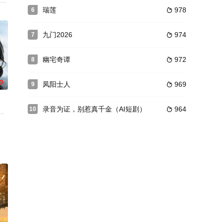
全城一片轰动，引得名门闺秀蜂拥而来
送到送往清风观跟随无尘和尚生活，一次机缘巧合之下，世外高人圣僧收了
瑞莲
978
6

九门2026
974
7

幽宅奇谭
972
8

0
凤阳士人
969
9

录音为证，别惹真千金（AI短剧）
964
10

恃美国的支持，在南京扬言：三个月消
人命运从此交集，傻乎乎的女主林西与嘴硬心软的男主顾泽言日久生情，擦