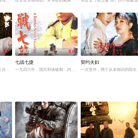
，救下江海市毒枭女儿白静，被市缉毒队长
现怪才F4男团：怪力少年、 傲娇学霸、 文艺少年、IT神男谭三 ，以
经营皇宫御用窑厂常乐窑的戴家，定下一场选媳招亲盛会，立刻掀起
张君宝（张卫健 饰）自小就被
3.0
已完结
9.0
已完结
1.
七战七捷
契约夫妇
到一纸婚约。婆婆的冷暴力，男友的疑似出
（吕小雨饰），身怀武艺、精通“十八般武艺”，在独自下山历练途中，应下师
一九四六年，国共和谈破裂，内战的乌云笼罩着中国上空。蒋介石自
一次意外，两个从未相识的陌生