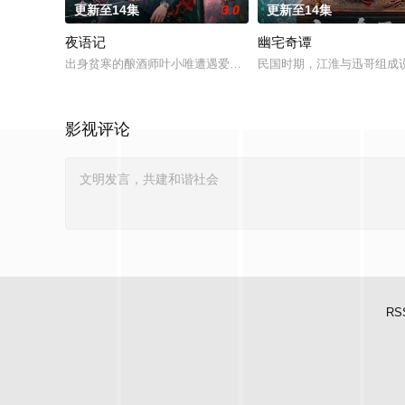
更新至14集
3.0
更新至14集
夜语记
幽宅奇谭
出身贫寒的酿酒师叶小唯遭遇爱人程桉、恩师林晚媚的双重背叛
民国时期，江淮与迅哥组成说
影视评论
RS