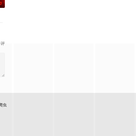
0
自己 的超凡的智慧与过人的勇气，
辉，大平王朝有史以来个以女子进士科三元及第入翰林院的奇女子。十年前
影评
爬虫