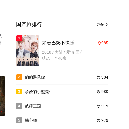
国产剧排行
更多

,
1
整
如若巴黎不快乐
985

2018 / 大陆 / 爱情,国产
状态：全48集
偏偏遇见你
984
2

亲爱的小熊先生
980
3

破译三国
979
4

0
捕心师
979
5
