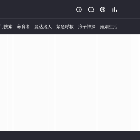




门搜索
养育者
曼达洛人
紧急呼救
浪子神探
婚姻生活