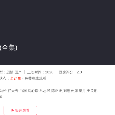
(全集)
型：
剧情,国产
上映时间：
2028
豆瓣评分：
2.0
状态：
全24集
- 免费在线观看
劲松,任天野,白澜,马心瑞,丛思涵,陈正正,刘思辰,潘羞月,王关彭
26
极速观看
