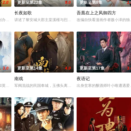
2.0
更新至第22集
9.0
更新至第8集
1.
长夜如歌
吾凰在上之凤御四方
钞货币。根据党中央指示，高景波、徐邵
创办大生企业，实业报国的故事。甲午战争后，国家蒙羞，张謇虽高中状元，却
讲述了黎安城大郡主棠溪槿与烈云峥之间曲折动人的情感，以及他们
改编自快看漫画作者嗷小泽的独
3.0
更新至第14集
4.0
更新至第17集
3.
南戏
夜语记
”完成复仇的受害者；临终前与遗憾和解
和英国牛津，麦香通过视频向米良宣告：婚不结了。鹿鸣村开了锅，村民大骂麦
军阀混战的民国奉城，玉佛头离奇失窃，戏班主横尸戏台，将冷血少
出身贫寒的酿酒师叶小唯遭遇爱