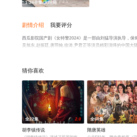
1-24全集/大结局
剧情介绍
我要评分
西瓜影院国产剧《女特警2024》是一部由刘猛导演执导，保剑锋,
吴旭东,赵振廷,唐羽翰,徐涛,尹君正等演员精彩演绎的中国大
版电视剧全集就上西瓜影视，更多相关信息可移步至豆瓣电
猜你喜欢
全22集
2.0
全60集
胡李镇传说
隋唐英雄