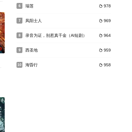
主革命奋斗终生，是中华人民共和国的
熙的冒险序幕，四人冒险队在寻找灵霄珠的路上数次与盗墓团伙展开斗争。
瑞莲
978
6

凤阳士人
969
7

录音为证，别惹真千金（AI短剧）
964
8

0
西圣地
959
9

海昏行
958
10

终含恨自尽。年幼的苏夏目睹惨剧，留
备案公示