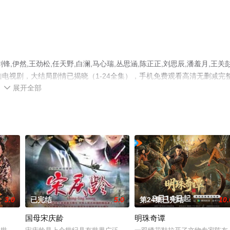
伊然,王劲松,任天野,白澜,马心瑞,丛思涵,陈正正,刘思辰,潘羞月,王关彭
陆电视剧，大结局剧情已揭晓（1-24全集），手机免费观看高清无删减完
展开全部
视剧、电视猫或剧情网等平台了解。

3.0
已完结
5.0
第24集已完结
10.
国母宋庆龄
明珠奇谭