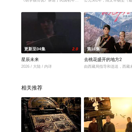
《胡李镇传说》讲述了民国初年，由“胡”“李”两大姓氏组成的小
公元581年，隋文帝杨坚（
更新至04集
2.0
第16集
星辰未来
去桃花盛开的地方2
2026 / 大陆 / 内详
由西藏局指导和选送，西藏
相关推荐