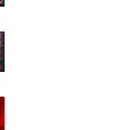
0
在复杂局势中坚守初心、勇敢面对困难
家连载漫画《吾凰在上》。
0
帅许又安与昆曲名伶荣筱楠推向不死不
人程桉、恩师林晚媚的双重背叛。她从恨意中涅槃重生，借私生女桑落的身