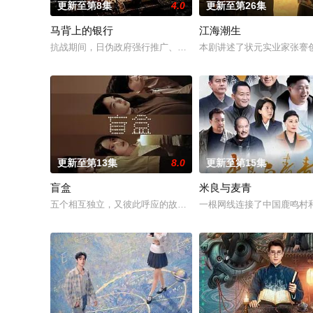
更新至第8集
4.0
更新至第26集
马背上的银行
江海潮生
抗战期间，日伪政府强行推广、使用由“中国准备银行”发行的伪
本剧讲述了状元实业家张謇
更新至第13集
8.0
更新至第15集
盲盒
米良与麦青
五个相互独立，又彼此呼应的故事——用一场精心策划的“夏令营
一根网线连接了中国鹿鸣村