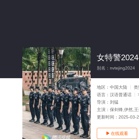
女特警2024
别名：nvtejing2024
地区：
中国大陆
类
语言：
汉语普通话
导演：
刘猛
主演：
保剑锋,伊然,王
更新时间：
2025-03-
在线观看
