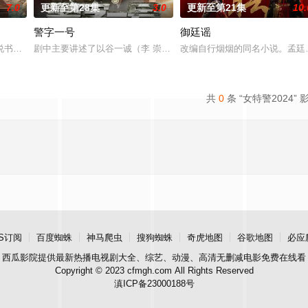
7.0
更新至第28集
3.0
更新至第21集
10.
警字一号
御廷谣
“江逾白，我喜欢你，哲学和生物学意义
书班子，偶遇“白天人住屋，晚上鬼占房”的阴阳宅，江淮被掳走配“阴婚”
剧中主要讲述了以谷一诚（李 崇霄饰演）为代表的冀北市公安刑警用
改编自行烟烟的同名小说。孟廷
共
0
条 “女特警2024” 
S订阅
百度蜘蛛
神马爬虫
搜狗蜘蛛
奇虎地图
谷歌地图
必应
西瓜影院
提供最新热播电视剧大全、综艺、动漫、高清无删减电影免费在线看
Copyright © 2023 cfmgh.com All Rights Reserved
滇ICP备23000188号