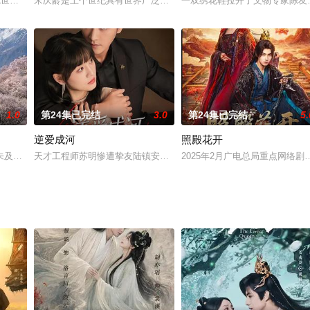
镇里，百年前的血狐狸再度出现，而随
寇世勋 饰）接受北周禅让，建立大隋王朝，随后厉兵秣马，吞并了耽迷歌舞
宋庆龄是上个世纪具有世界广泛影响的重要历史人物，她为中国的民
一双绣花鞋拉开了文物专家陈友
1.0
第24集已完结
3.0
第24集已完结
5.
逆爱成河
照殿花开
未及文化传媒有限公司、杭州漫季摩格影业有限公司、林芝海岬文化旅游管理有
天才工程师苏明惨遭挚友陆镇安算计，专利被篡改，资金遭掏空，最
2025年2月广电总局重点网络剧