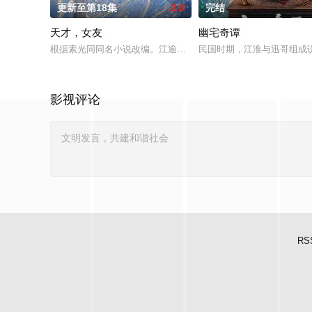
更新至第18集
2.0
完结
天才，女友
幽宅奇谭
根据素光同同名小说改编。江逾白长大以后，林知夏忽然对他说：
民国时期，江淮与迅哥组成说
影视评论
RS