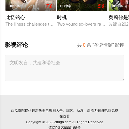
7.0
5.0
HD中字
HD中字
HD中字
此忆铭心
时机
奥莉佛是
The illness challenges the couple's love in a w
Two young ex-lovers randomly reconn
改编自20
影视评论
共
0
条 “圣诞情溯” 影评
西瓜影院
提供最新热播电视剧大全、综艺、动漫、高清无删减电影免费
在线看
Copyright © 2023 cfmgh.com All Rights Reserved
滇ICP备23000188号