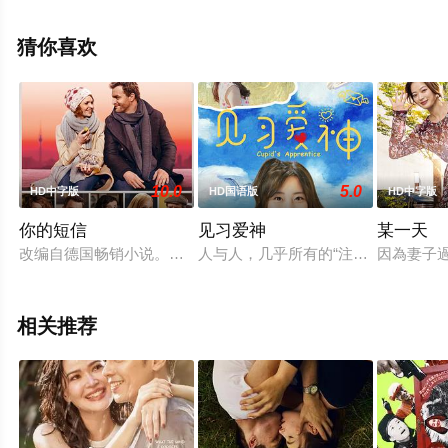
电影大全就上西瓜影视，更多相关信息可移步至豆瓣电
影、电视猫或剧情网等平台了解。
猜你喜欢
10.0
5.0
HD中字版
HD国语版
HD中字版
你的短信
见习爱神
某一天
改编自德国畅销小说。一名年轻女子克拉拉，因为男友过世无法
人与人，几乎所有的“注定相遇”，最
因為妻子
相关推荐