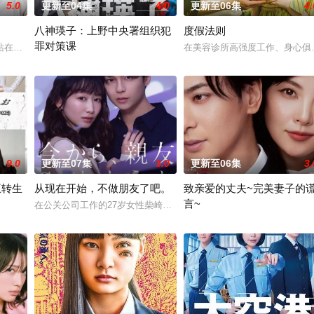
5.0
更新至04集
4.0
更新至06集
4.
八神瑛子：上野中央署组织犯
度假法则
罪对策课
庆伊为中心，讲述这两个笨拙之人寻觅属于
站在金字塔顶端的五藤直也（小川饰），以及每天被他使唤来使唤去、身处底层
在美容诊所高强度工作、身心俱
改编自深町秋生的超人气警察小说《组织犯罪对策课 八神瑛子》系列
9.0
更新至07集
3.0
更新至06集
3.
王转生
从现在开始，不做朋友了吧。
致亲爱的丈夫~完美妻子的
言~
他们的秘密恋情，在嫉妒、误解和被发现的
在公关公司工作的27岁女性柴崎希麻里性格开朗直率，却因与历任男
名不良少年转生为偶像，在未知的世界中相互碰撞、同时痛击演艺圈恶意的以下
聚焦于一对结婚10年、在外人