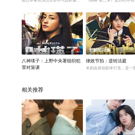
由日本著名演员水谷丰与反町隆史主演的朝日电视台人气电视剧系列《相
《相棒 第二季》是2003
更新至04集
4.0
更新至02集
八神瑛子：上野中央署组织犯
律政节拍：逆转法庭
罪对策课
本剧由原创剧本打造，是一
改编自深町秋生的超人气警察小说《组织犯罪对策课 八神瑛子》
相关推荐