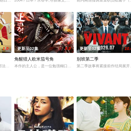
棒season16》于10月1
年在朝日电视台播出的电视剧。杉下右京由于由于过度精明的头脑而在团体中
2004 / 日本 / 水谷丰,寺胁康文,铃木砂羽
前内阁情报调查室职员柾庸子（
1.0
更新至02集
9.0
更新至02集
10.
角醒猎人欧米茄号角
别班第二季
部法律剧，讲述患有口吃的新人律师，与前辈律师及所长律师一同拾起委托人“
本作的主人公，是一位勉强糊口的寻宝猎人 —— 炎之修特。他精通
第二季故事将紧接前作结局展开
系列。故事围绕上野中央署“暴力团对策