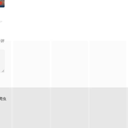
0
板规矩，内阁官房直属成立了一个特殊的新部门“GATE24”。这个
作品，改编为真人单元剧。以浓雾弥漫
影评
爬虫