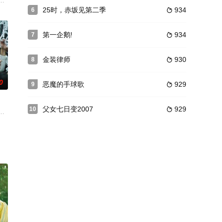
远山景织子饰）因涉嫌杀害IT富翁加西周明（石丸干二饰）而被拘留送检
25时，赤坂见第二季
934
6

第一企鹅!
934
7

金装律师
930
8

0
恶魔的手球歌
929
9

父女七日变2007
929
10

古代文字，解读古籍后便奔赴探险，
，以自卫队直辖的非公开组织「别班」为核心，描绘了公安、国际恐怖行动