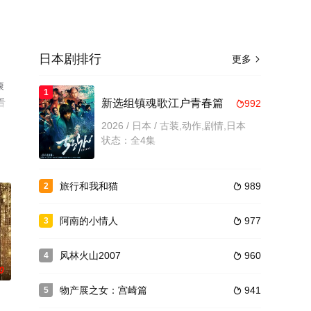
日本剧排行
更多

康
1
看
新选组镇魂歌江户青春篇
992

2026 / 日本 / 古装,动作,剧情,日本
状态：全4集
旅行和我和猫
989
2

阿南的小情人
977
3

风林火山2007
960
4

0
物产展之女：宫崎篇
941
5
