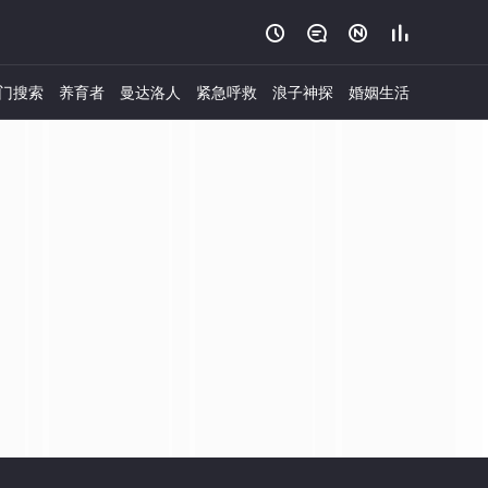




门搜索
养育者
曼达洛人
紧急呼救
浪子神探
婚姻生活