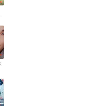
0
疲的星野绿（桥本环奈 饰），因诊所突然倒闭而失业。在哥哥的建议下，
。故事围绕上野中央署“暴力团对策
0
谎
友在性生活的不合而深陷情感创伤。
眼中完美无瑕的恩爱夫妻。丈夫是节目的王牌主持，妻子则是打理他演艺事