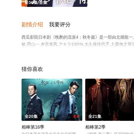
全10集/全集
剧情介绍
我要评分
西瓜影院日本剧《晩酌的流派4：秋冬篇》是一部由北畑龍一,
敏,冈山一,本宫泰风,アキラ100\%,大久保佳代子,土屋
高清无删减完整版电视剧全集就上西瓜影视，更多相关信息
猜你喜欢
全20集
8.0
全21集
相棒第16季
相棒第2季