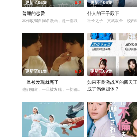
更新至06集
9.0
更新至06集
普通的恋爱
仆人的王子殿下
本作改编自同名漫画，是一部以处于上下级关系的文原一良与东
社长之子、文武双全、校内
更新至01集
8.0
更新至09集
一旦被发现就完了
如果不良激战区的四天
成了偶像团体？
他们知道，一旦被发现，一切都会结束。一对高中情侣努力守护
本作描绘的是只懂打架的四