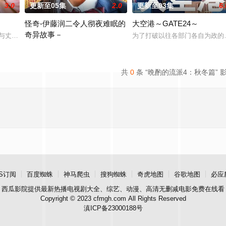
3.0
更新至05集
2.0
更新至03集
6.
怪奇-伊藤润二令人彻夜难眠的
大空港～GATE24～
奇异故事－
自日本首位专业女护士大关和与铃木雅的
与丈夫弘树（佐野玲於 饰）及4岁女儿看似幸福，却面临着丧偶式育儿与长
为了打破以往各部门各自为政的死
本作精选日本知名恐怖漫画家伊藤润二笔下充满独特疯狂气息的经典
共
0
条 “晩酌的流派4：秋冬篇” 
S订阅
百度蜘蛛
神马爬虫
搜狗蜘蛛
奇虎地图
谷歌地图
必应
西瓜影院
提供最新热播电视剧大全、综艺、动漫、高清无删减电影免费在线看
Copyright © 2023 cfmgh.com All Rights Reserved
滇ICP备23000188号