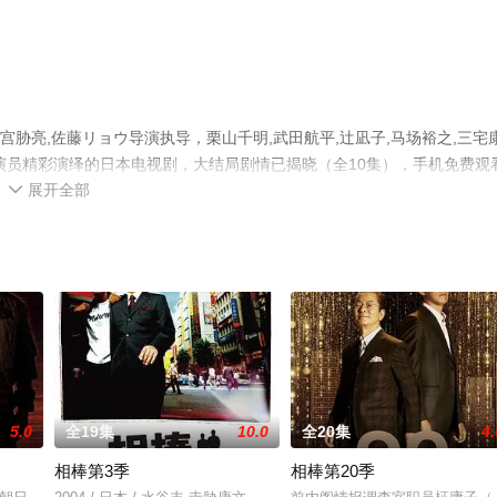
宫胁亮,佐藤リョウ导演执导，栗山千明,武田航平,辻凪子,马场裕之,三宅
伸之等演员精彩演绎的日本电视剧，大结局剧情已揭晓（全10集），手机免费观
展开全部
可移步至豆瓣电视剧、电视猫或剧情网等平台了解。

5.0
全19集
10.0
全20集
4.
相棒第3季
相棒第20季