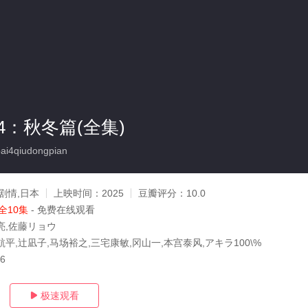
4：秋冬篇(全集)
i4qiudongpian
剧情,日本
上映时间：
2025
豆瓣评分：
10.0
全10集
- 免费在线观看
亮,佐藤リョウ
平,辻凪子,马场裕之,三宅康敏,冈山一,本宫泰风,アキラ100\%
06
极速观看
