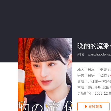
晩酌的流派
别名：wanzhuodeliupa
地区：
日本
类型：
语言：
日语
状态：
导演：
北畑龍一,宫胁
主演：
栗山千明,武田航
更新时间：
2025-12-
在线观看
