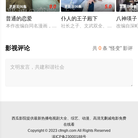
9.0
5.0
更新至06集
更新至06集
更新至04集
普通的恋爱
仆人的王子殿下
八神瑛子
本作改编自同名漫画，是一部以处于上下级关系的文原一良与东
社长之子、文武双全、校内站在金字
改编自深
影视评论
共
0
条 “怪变” 影评
西瓜影院
提供最新热播电视剧大全、综艺、动漫、高清无删减电影免费
在线看
Copyright © 2023 cfmgh.com All Rights Reserved
滇ICP备23000188号