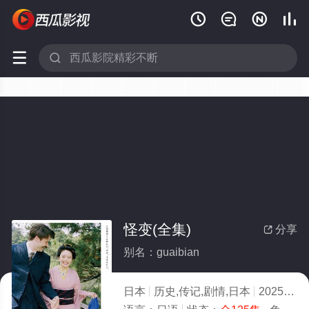






怪变(全集)
分享

别名：guaibian
日本
历史,传记,剧情,日本
2025
1.0