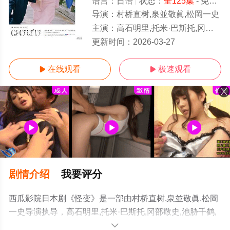
语言：
日语
状态：
全125集
- 免费在线观看
导演：
村桥直树,泉並敬眞,松岡一史
主演：
高石明里,托米·巴斯托,冈部敬史,池胁千鹤,小日向文世,宽一郎,圆井湾,佐藤穗奈美
全125集/全集
更新时间：
2026-03-27
在线观看
极速观看


剧情介绍
我要评分
西瓜影院日本剧《怪变》是一部由村桥直树,泉並敬眞,松岡
一史导演执导，高石明里,托米·巴斯托,冈部敬史,池胁千鹤,
小日向文世,宽一郎,圆井湾,佐藤穗奈美,佐野史郎,福地美晴
