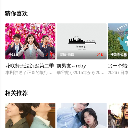
等演员精彩演绎的日本电视剧，大结局剧情已揭晓（全125
集），手机免费观看高清无删减完整版电视剧全集就上西
猜你喜欢
瓜影视，更多相关信息可移步至豆瓣电视剧、电视猫或剧
情网等平台了解。
7.0
2.0
全11集
完结+前篇
更新至03集
花咲舞无法沉默第二季
前男友←retry
另一个蜡
本剧讲述了正直的银行职员花咲舞与上司一同组成临店班，解决银
華谷艶が2015年から2017年まで月
2026 
相关推荐