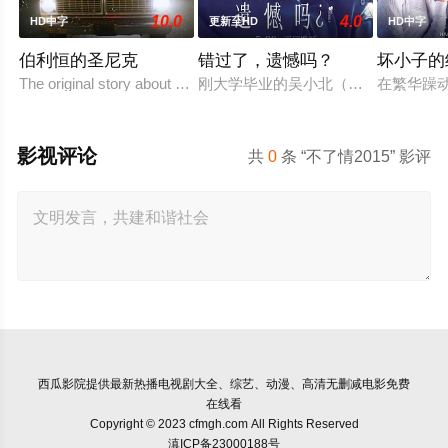
10.0
4.0
HD中字
更新至HD
HD中字
伯利恒的圣尼克
错过了，遗憾吗？
坏小子的
The original story about a man who lost his son
刚大学毕业的吴小北（庄达菲 饰）被
在繁华躁
影视评论
共
0
条 “不了情2015” 影评
西瓜影院
提供最新热播电视剧大全、综艺、动漫、高清无删减电影免费
在线看
Copyright © 2023 cfmgh.com All Rights Reserved
滇ICP备23000188号