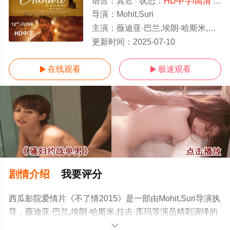
语言：
其它
状态：
HD中字/高清
- 免费在线观看
导演：
Mohit,Suri
主演：
薇迪亚·巴兰,埃朗·哈斯米,拉吉·库玛
HD中字
更新时间：
2025-07-10
在线观看
极速观看


剧情介绍
我要评分
西瓜影院爱情片《不了情2015》是一部由Mohit,Suri导演执
导，薇迪亚·巴兰,埃朗·哈斯米,拉吉·库玛等演员精彩演绎的
印度电影，手机免费观看高清无删减完整版电影大全就上
