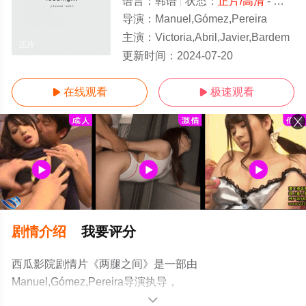
语言：
韩语
状态：
正片/高清
- 免费在线观看
导演：
Manuel,Gómez,Pereira
主演：
Victoria,Abril,Javier,Bardem
正片
更新时间：
2024-07-20
在线观看
极速观看


剧情介绍
我要评分
西瓜影院剧情片《两腿之间》是一部由
Manuel,Gómez,Pereira导演执导，
Victoria,Abril,Javier,Bardem等演员精彩演绎的法国电影，
