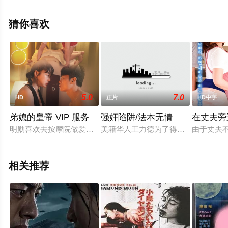
手机免费观看高清无删减完整版电影大全就上西瓜影视，
更多相关信息可移步至豆瓣电影、电视猫或剧情网等平台
猜你喜欢
了解。
5.0
7.0
HD
正片
HD中字
弟媳的皇帝 VIP 服务
强奸陷阱/法本无情
在丈夫旁
明勋喜欢去按摩院做爱。有一天，他哥哥带他回家，给他介绍他
美籍华人王力德为了得到父母名丅的
由于丈夫
相关推荐