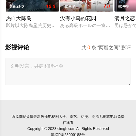
10.0
7.0
更新至HD
HD中字
HD中字
热血大陈岛
没有小鸟的花园
满月之恋
影片以大陈岛垦荒历史为创作底色，在尊重历史真实性的前提下
ある高級ホテルの一室に3組のカッ
男は愚か
影视评论
共
0
条 “两腿之间” 影评
西瓜影院
提供最新热播电视剧大全、综艺、动漫、高清无删减电影免费
在线看
Copyright © 2023 cfmgh.com All Rights Reserved
滇ICP备23000188号